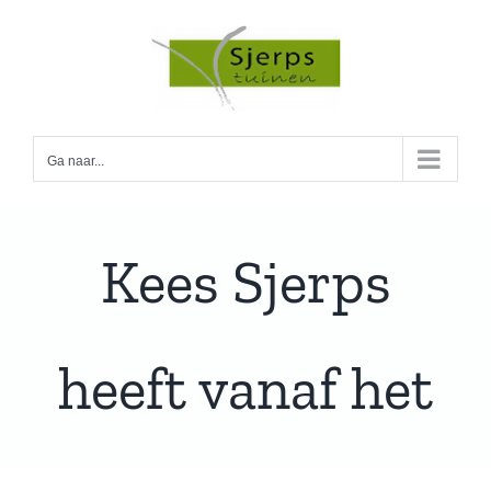
Ga
naar
inhoud
Ga naar...
Kees Sjerps
heeft vanaf het