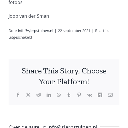
fotoos
Joop van der Sman
Door
info@sjerpstuinen.nl
|
22 september 2021
|
Reacties
voor
uitgeschakeld
Kees
Sjerps
heeft
vanaf
Share This Story, Choose
het
Your Platform!
Facebook
X
Reddit
LinkedIn
WhatsApp
Tumblr
Pinterest
Vk
Xing
E-
mail
Over de auteur:
info@sjerpstuinen.nl