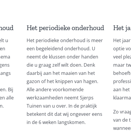
rhoud
Het periodieke onderhoud
Het j
lt u
Het periodieke onderhoud is meer
Het jaar
een
een begeleidend onderhoud. U
optie vo
chema
neemt de klussen onder handen
veel ple
lgens
die u graag zelf wilt doen. Denk
maar twe
langs
daarbij aan het maaien van het
behoeft
gazon of het knippen van hagen.
professi
n. Bij
Alle andere voorkomende
aan het 
n alle
werkzaamheden neemt Sjerps
klaarma
n.
Tuinen van u over. In de praktijk
Zo vraa
betekent dit dat wij ongeveer eens
van de t
in de 6 weken langskomen.
wanneer